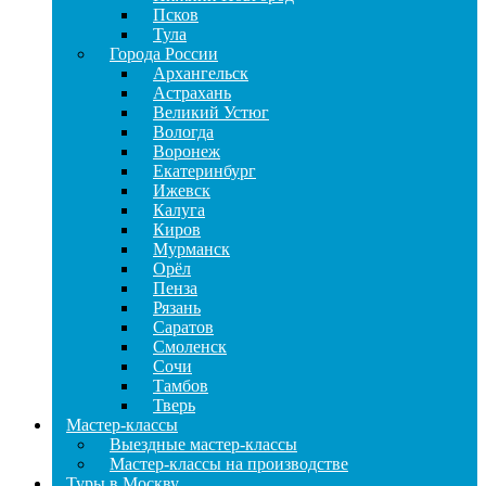
Псков
Тула
Города России
Архангельск
Астрахань
Великий Устюг
Вологда
Воронеж
Екатеринбург
Ижевск
Калуга
Киров
Мурманск
Орёл
Пенза
Рязань
Саратов
Смоленск
Сочи
Тамбов
Тверь
Мастер-классы
Выездные мастер-классы
Мастер-классы на производстве
Туры в Москву