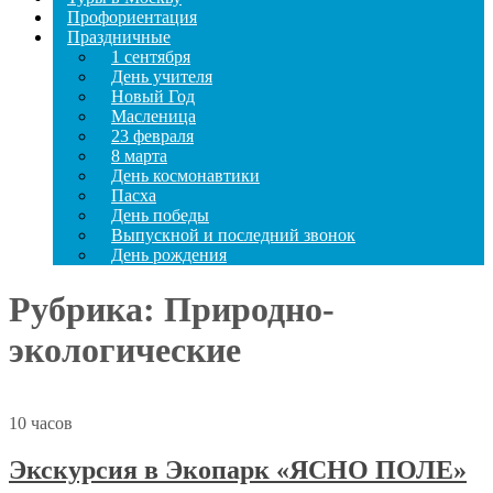
Профориентация
Праздничные
1 сентября
День учителя
Новый Год
Масленица
23 февраля
8 марта
День космонавтики
Пасха
День победы
Выпускной и последний звонок
День рождения
Рубрика:
Природно-
экологические
10 часов
Экскурсия в Экопарк «ЯСНО ПОЛЕ»