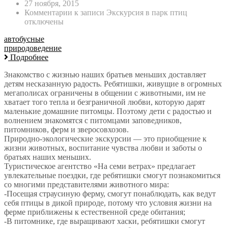
27 ноября, 2015
Комментарии
к записи Экскурсия в парк птиц
отключены
автобусные
природоведение
Подробнее
Знакомство с жизнью наших братьев меньших доставляет
детям несказанную радость. Ребятишки, живущие в огромных
мегаполисах ограничены в общении с животными, им не
хватает того тепла и безграничной любви, которую дарят
маленькие домашние питомцы. Поэтому дети с радостью и
волнением знакомятся с питомцами заповедников,
питомников, ферм и зверосовхозов.
Природно-экологические экскурсии — это приобщение к
жизни животных, воспитание чувства любви и заботы о
братьях наших меньших.
Туристическое агентство «На семи ветрах» предлагает
увлекательные поездки, где ребятишки смогут познакомиться
со многими представителями животного мира:
-Посещая страусиную ферму, смогут понаблюдать, как ведут
себя птицы в дикой природе, потому что условия жизни на
ферме приближены к естественной среде обитания;
-В питомнике, где выращивают хаски, ребятишки смогут