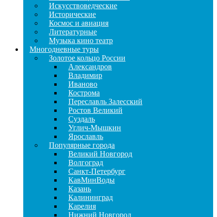
Искусствоведческие
Исторические
Космос и авиация
Литературные
Музыка кино театр
Многодневные туры
Золотое кольцо России
Александров
Владимир
Иваново
Кострома
Переславль Залесский
Ростов Великий
Суздаль
Углич-Мышкин
Ярославль
Популярные города
Великий Новгород
Волгоград
Санкт-Петербург
КавМинВоды
Казань
Калининград
Карелия
Нижний Новгород