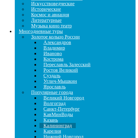
Искусствоведческие
Исторические
Космос и авиация
Литературные
Музыка кино театр
Многодневные туры
Золотое кольцо России
Александров
Владимир
Иваново
Кострома
Переславль Залесский
Ростов Великий
Суздаль
Углич-Мышкин
Ярославль
Популярные города
Великий Новгород
Волгоград
Санкт-Петербург
КавМинВоды
Казань
Калининград
Карелия
Нижний Новгород