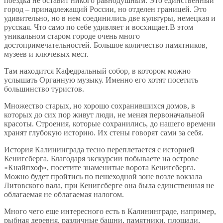
поездка не оставит никого равнодушным. Это единственный
город – принадлежащий России, но отделен границей. Это
удивительно, но в нем соединились две культуры, немецкая и
русская. Что само по себе удивляет и восхищает.В этом
уникальном старом городе очень много
достопримечательностей. Большое количество памятников,
музеев и ключевых мест.
Там находится Кафедральный собор, в котором можно
услышать Органную музыку. Именно его хотят посетить
большинство туристов.
Множество старых, но хорошо сохранившихся домов, в
которых до сих пор живут люди, не меняя первоначальной
красоты. Строения, которые сохранились, до нашего времени
хранят глубокую историю. Их стены говорят сами за себя.
История Калининграда тесно переплетается с историей
Кенигсберга. Благодаря экскурсии побываете на острове
«Кнайпхоф», посетите знаменитые ворота Кенигсберга.
Можно будет пройтись по пешеходной зоне возле вокзала
Литовского вала, при Кенигсберге она была единственная не
облагаемая не облагаемая налогом.
Много чего еще интересного есть в Калининграде, например,
рыбная деревня, различные башни, памятники, площади,