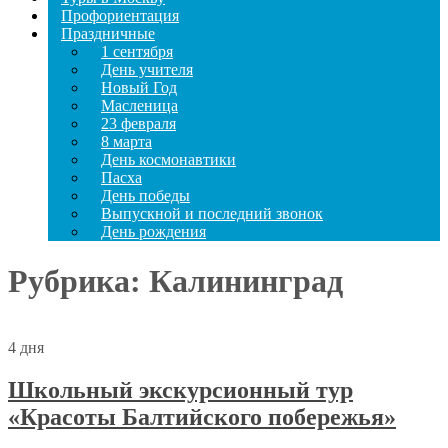
Профориентация
Праздничные
1 сентября
День учителя
Новый Год
Масленица
23 февраля
8 марта
День космонавтики
Пасха
День победы
Выпускной и последний звонок
День рождения
Рубрика:
Калининград
4 дня
Школьный экскурсионный тур
«Красоты Балтийского побережья»