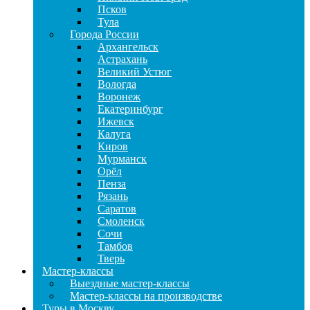
Псков
Тула
Города России
Архангельск
Астрахань
Великий Устюг
Вологда
Воронеж
Екатеринбург
Ижевск
Калуга
Киров
Мурманск
Орёл
Пенза
Рязань
Саратов
Смоленск
Сочи
Тамбов
Тверь
Мастер-классы
Выездные мастер-классы
Мастер-классы на производстве
Туры в Москву