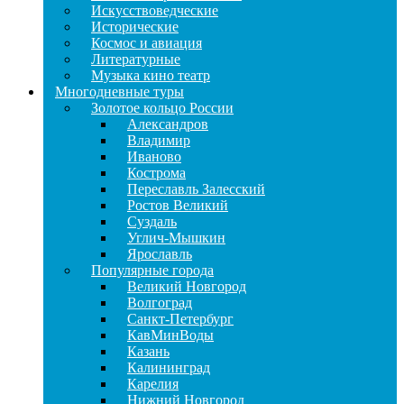
Искусствоведческие
Исторические
Космос и авиация
Литературные
Музыка кино театр
Многодневные туры
Золотое кольцо России
Александров
Владимир
Иваново
Кострома
Переславль Залесский
Ростов Великий
Суздаль
Углич-Мышкин
Ярославль
Популярные города
Великий Новгород
Волгоград
Санкт-Петербург
КавМинВоды
Казань
Калининград
Карелия
Нижний Новгород