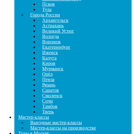
Псков
Тула
Города России
Архангельск
Астрахань
Великий Устюг
Вологда
Воронеж
Екатеринбург
Ижевск
Калуга
Киров
Мурманск
Орёл
Пенза
Рязань
Саратов
Смоленск
Сочи
Тамбов
Тверь
Мастер-классы
Выездные мастер-классы
Мастер-классы на производстве
Туры в Москву