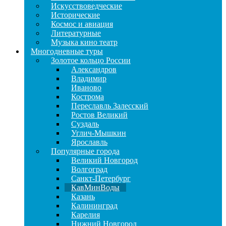
Искусствоведческие
Исторические
Космос и авиация
Литературные
Музыка кино театр
Многодневные туры
Золотое кольцо России
Александров
Владимир
Иваново
Кострома
Переславль Залесский
Ростов Великий
Суздаль
Углич-Мышкин
Ярославль
Популярные города
Великий Новгород
Волгоград
Санкт-Петербург
КавМинВоды
Казань
Калининград
Карелия
Нижний Новгород