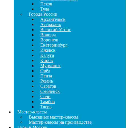
Псков
Тула
Города России
Архангельск
Астрахань
Великий Устюг
Вологда
Воронеж
Екатеринбург
Ижевск
Калуга
Киров
Мурманск
Орёл
Пенза
Рязань
Саратов
Смоленск
Сочи
Тамбов
Тверь
Мастер-классы
Выездные мастер-классы
Мастер-классы на производстве
Туры в Москву