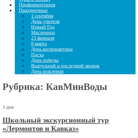
Профориентация
Праздничные
1 сентября
День учителя
Новый Год
Масленица
23 февраля
8 марта
День космонавтики
Пасха
День победы
Выпускной и последний звонок
День рождения
Рубрика:
КавМинВоды
3 дня
Школьный экскурсионный тур
«Лермонтов и Кавказ»