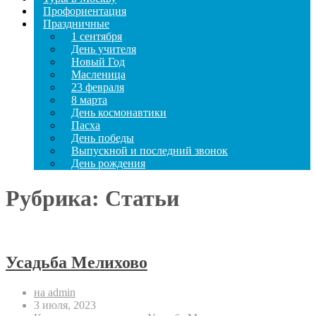
Профориентация
Праздничные
1 сентября
День учителя
Новый Год
Масленица
23 февраля
8 марта
День космонавтики
Пасха
День победы
Выпускной и последний звонок
День рождения
Рубрика:
Статьи
Усадьба Мелихово
на admin
3 июля, 2023