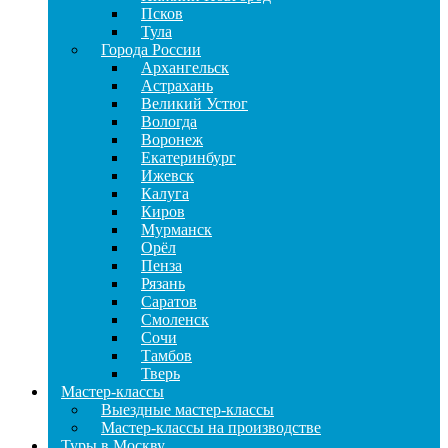
Псков
Тула
Города России
Архангельск
Астрахань
Великий Устюг
Вологда
Воронеж
Екатеринбург
Ижевск
Калуга
Киров
Мурманск
Орёл
Пенза
Рязань
Саратов
Смоленск
Сочи
Тамбов
Тверь
Мастер-классы
Выездные мастер-классы
Мастер-классы на производстве
Туры в Москву