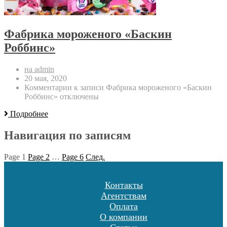
Фабрика мороженого «Баскин
Роббинс»
на admin
20 мая, 2020
Комментарии
к записи Фабрика мороженого «Баскин
Роббинс»
отключены
Подробнее
Навигация по записям
Page
1
Page
2
…
Page
6
След.
Контакты
Агентствам
Оплата
О компании