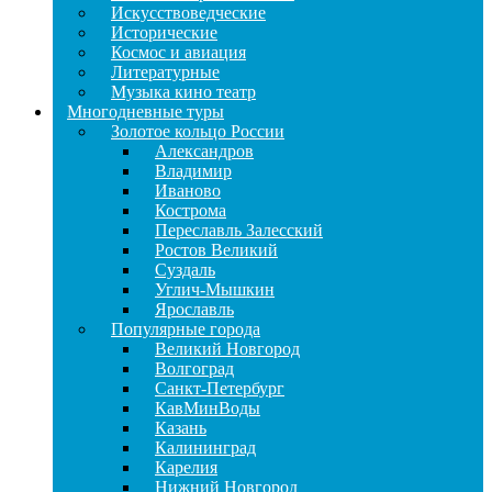
Искусствоведческие
Исторические
Космос и авиация
Литературные
Музыка кино театр
Многодневные туры
Золотое кольцо России
Александров
Владимир
Иваново
Кострома
Переславль Залесский
Ростов Великий
Суздаль
Углич-Мышкин
Ярославль
Популярные города
Великий Новгород
Волгоград
Санкт-Петербург
КавМинВоды
Казань
Калининград
Карелия
Нижний Новгород