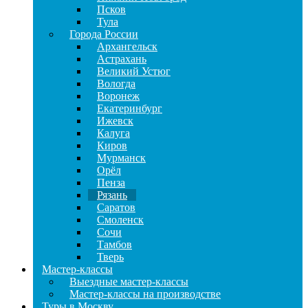
Псков
Тула
Города России
Архангельск
Астрахань
Великий Устюг
Вологда
Воронеж
Екатеринбург
Ижевск
Калуга
Киров
Мурманск
Орёл
Пенза
Рязань
Саратов
Смоленск
Сочи
Тамбов
Тверь
Мастер-классы
Выездные мастер-классы
Мастер-классы на производстве
Туры в Москву