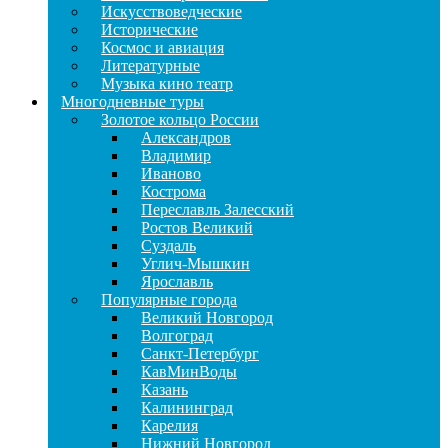
Искусствоведческие
Исторические
Космос и авиация
Литературные
Музыка кино театр
Многодневные туры
Золотое кольцо России
Александров
Владимир
Иваново
Кострома
Переславль Залесский
Ростов Великий
Суздаль
Углич-Мышкин
Ярославль
Популярные города
Великий Новгород
Волгоград
Санкт-Петербург
КавМинВоды
Казань
Калининград
Карелия
Нижний Новгород