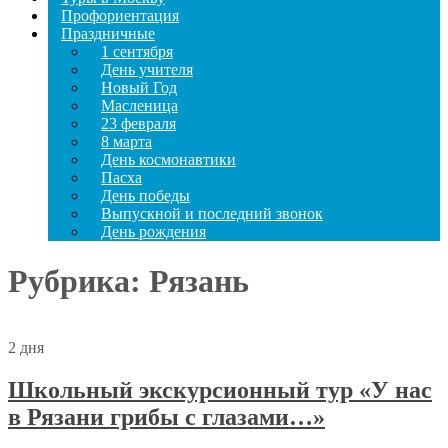
Профориентация
Праздничные
1 сентября
День учителя
Новый Год
Масленица
23 февраля
8 марта
День космонавтики
Пасха
День победы
Выпускной и последний звонок
День рождения
Рубрика:
Рязань
2 дня
Школьный экскурсионный тур «У нас
в Рязани грибы с глазами…»